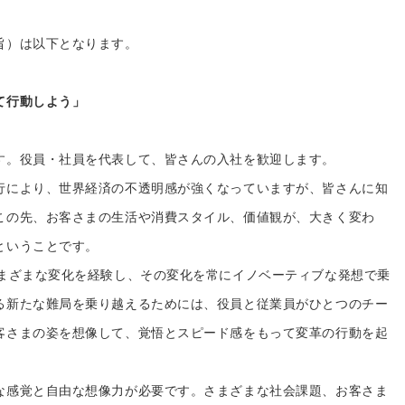
プレゼント・キャンペー
旨）は以下となります。
メールニュース登録
て行動しよう」
ア
お問い合わせ
す。役員・社員を代表して、皆さんの入社を歓迎します。
よくあるご質問
行により、世界経済の不透明感が強くなっていますが、皆さんに知
この先、お客さまの生活や消費スタイル、価値観が、大きく変わ
ス
ということです。
さまざまな変化を経験し、その変化を常にイノベーティブな発想で乗
る新たな難局を乗り越えるためには、役員と従業員がひとつのチー
客さまの姿を想像して、覚悟とスピード感をもって変革の行動を起
な感覚と自由な想像力が必要です。さまざまな社会課題、お客さま