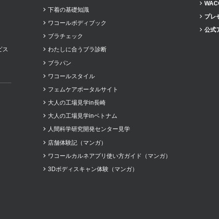
WAC
下着の基礎知識
プレ
ワコールボディブック
公式
ブラチェック
ビス
わたしに合うブラ診断
ブラパン
ワコールスタイル
フェムケアポータルサイト
大人の工場見学in長崎
大人の工場見学inベトナム
人間科学研究開発センター見学
店舗体験記（マンガ）
ワコールカルネアプリ使い方ガイド（マンガ）
3Dボディスキャン体験（マンガ）