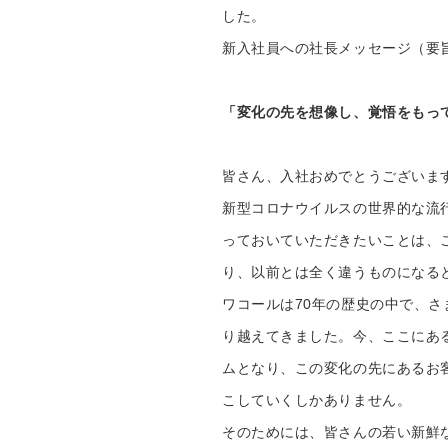
重要なお知らせ
した。
新入社員への社長メッセージ（要
お知らせ
「変化の先を想像し、覚悟をもっ
ワコールウェブスト
皆さん、入社おめでとうございま
公式アプリ
新型コロナウイルスの世界的な流
っておいていただきたいことは、
ニュース＆トピック
り、以前とは全く違うものになる
ワコールは70年の歴史の中で、
企業情報
り越えてきました。今、ここにあ
ムとなり、この変化の先にあるお
こしていくしかありません。
そのためには、皆さんの若い新鮮