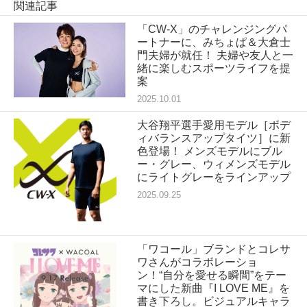
関連記事
「CW-X」のチャレンジングパ
ートナーに、みちょぱ＆大倉士
門夫婦が就任！ 夫婦や友人と一
緒に楽しむスポーツライフを提
案
2025.10.01
大谷翔平選手愛用モデル［ボデ
ィバランスアップタイツ］に新
色登場！ メンズモデルにブル
ー・グレー、ウィメンズモデル
にライトグレーをラインアップ
2025.09.25
「ワコール」ブランドとコレサ
ワさんがコラボレーショ
ン！“自分を愛せる瞬間”をテー
マにした新曲『I LOVE ME』を
書き下ろし。ビジュアルキャラ