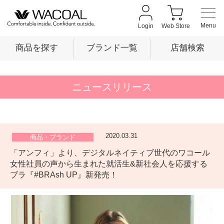
Login
Web Store
商品を探す
ブランド一覧
店舗検索
商品を探す
ニュースリリース
ブランド一覧
2020.03.31
商品・ブランド
「アンフィ」より、デジタルネイティブ世代のワコール
店舗検索
女性社員の声から生まれた就活生&新社会人を応援する
ブラ『#BRAsh UP』新発売！
新着情報