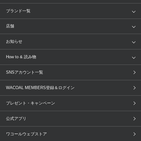
アイテム
ブランド
ブランド一覧
ランキング
セール
WACOAL
Wing
店舗
トピックス
Salute
Yue
店舗を探す
お知らせ
AMPHI
une nana cool
来店予約
新着情報
How to & 読み物
GOCOCi
WACOAL SIZE ORDER
ブラ無料診断
重要なお知らせ
下着の基礎知識
ワコールボディブック
SNSアカウント一覧
OUR WACOAL
YOJOY
取り置き・取り寄せサービス
商品回収
ブラチェック
わたしに合うブラ診断
WACOAL Remamma
Mens Innerwear
WACOAL MEMBERS登録＆ログイン
3Dボディスキャン
お知らせ
ブラパン
ワコールスタイル
CW-X
Imported Brands
プレゼント・キャンペーン
ニュース＆トピックス
フェムケアポータルサイト
大人の工場見学in長崎
Licensed Brands
公式アプリ
大人の工場見学inベトナム
人間科学研究開発センター見学
ブランド一覧へ
店舗体験記（マンガ）
ワコールカルネアプリ使い方ガイ
ワコールウェブストア
ド（マンガ）