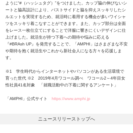
ように“#（ハッシュタグ）”をつけました。カップ脇の伸びないシ
ートと脇高設計により、バストサイドと脇を抑えスッキリしたシ
ルエットを実現するため、就活時に着用する機会が多いワイシャ
ツをスッキリ着こなすことができます。また、カップ部分は全面
をレース一枚仕立てにすることで洋服に響きにくいデザインに仕
上げました。就活生が持つ下着への期待や悩みに応える
『#BRAsh UP』を発売することで、「AMPHI」はさまざまな不安
や期待を抱く就活生やこれから新社会人になる方々を応援しま
す。
※1 学生時代からインターネットやパソコンがある生活環境で
育った世代 ※2 2019年4月ワコール調べ ワコール2～4年目女
性社員41名対象 「就職活動中の下着に関するアンケート」
「AMPHI」公式サイト
https://www.amphi.jp
ニュースリリーストップへ