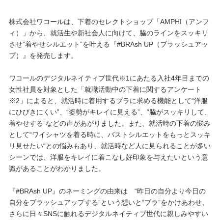
プレゼント・キャンペーン
株式会社ワコールは、下着のセレクトショップ「AMPHI（アンフ
ィ）」から、就活生や新社会人に向けて、脇のラインをスッキリ
させ”着やせシルエット”を叶える『#BRAsh UP（ブラッシュアッ
メールニュース登録
プ）』を発売します。
ワコールのデジタルネイティブ世代※1にあたる入社4年目までの
お問い合わせ
女性社員を対象とした「就職活動中の下着に関するアンケート
※2」によると、就活時に着用するブラに求める機能として“洋服
にひびきにくい”、“姿勢がキレイに見える”、“脇がスッキリして、
よくあるご質問
着やせする”などの声があがりました。また、就活時の下着の悩み
として“ワイシャツを着る時に、バストシルエットをもっとスッキ
リ見せたい“との悩みもあり、就活時など人に見られることが多い
シーンでは、洋服をキレイに着こなし好印象を与えたいという意
識があることがわかりました。
『#BRAsh UP』のネーミングの由来は “昨日の自分より今日の
自分をブラッシュアップする”という想いと“ブラ”をかけあわせ、
さらに日々SNSに触れるデジタルネイティブ世代に親しみやすい