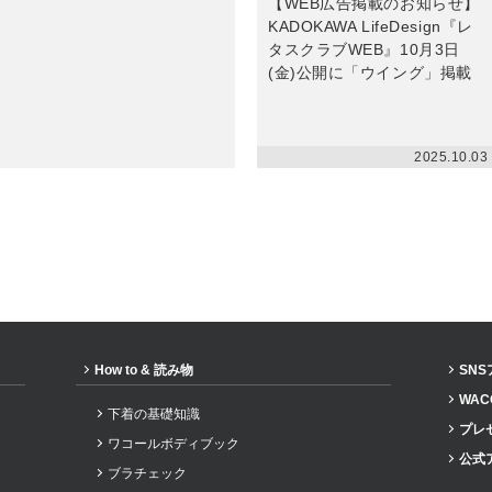
【WEB広告掲載のお知らせ】
KADOKAWA LifeDesign『レ
タスクラブWEB』10月3日
(金)公開に「ウイング」掲載
2025.10.03
How to & 読み物
SN
WAC
下着の基礎知識
プレ
ワコールボディブック
公式
ブラチェック