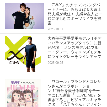
「CW-X」のチャレンジングパ
ートナーに、みちょぱ＆大倉士
門夫婦が就任！ 夫婦や友人と一
緒に楽しむスポーツライフを提
案
2025.10.01
大谷翔平選手愛用モデル［ボデ
ィバランスアップタイツ］に新
色登場！ メンズモデルにブル
ー・グレー、ウィメンズモデル
にライトグレーをラインアップ
2025.09.25
「ワコール」ブランドとコレサ
ワさんがコラボレーショ
ン！“自分を愛せる瞬間”をテー
マにした新曲『I LOVE ME』を
書き下ろし。ビジュアルキャラ
クター「れ子ちゃん」デザイン