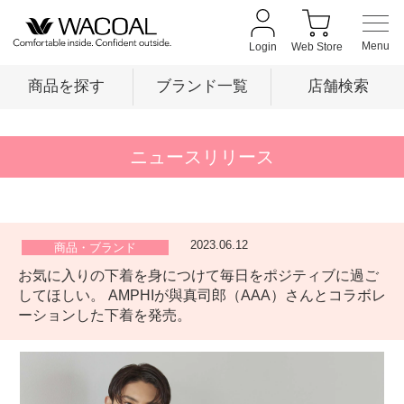
Login
Web Store
商品を探す
ブランド一覧
店舗検索
商品を探す
ニュースリリース
ブランド一覧
2023.06.12
商品・ブランド
お気に入りの下着を身につけて毎日をポジティブに過ご
店舗検索
してほしい。 AMPHIが與真司郎（AAA）さんとコラボレ
ーションした下着を発売。
新着情報