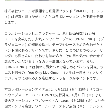
プレゼント・キャンペーン
株式会社ワコールが展開する直営店ブランド「AMPHI」（アンフ
ィ）は與真司郎（AAA）さんとコラボレーションした下着を発売
します。
メールニュース登録
コラボレーションしたブラジャーは、累計販売枚数429万枚
（※）を突破した、人気ノンワイヤーブラの［BRAGENIC］（ブ
お問い合わせ
ラジェニック）の機能を採用。テープやレースを組み合わせたト
レンド感のあるデザインです。さらに、ひとつひとつのカラーリ
ングにも與さんのこだわりを詰め込み、その日の気分に合わせて
よくあるご質問
選んでいただけるようなカラー展開となっています。また、
［BRAGENIC］では初めて男女ペアで楽しめるパンツを発売。ウ
エスト部分の「You Only Live Once」（人生は一度きり）という
ポジティブに頑張る人を応援するメッセージがポイントです。
本コラボレーションアイテムは、6月12日（月）12時よりワコー
ルウェブストア・ZOZOTOWNで先行発売、6月15日（木）より
楽天ファッション・マガシーク・Amazon、6月16日（金）より全
国のアンフィ店舗、ワコール・ザ・ストア店舗（※）、ランジェ