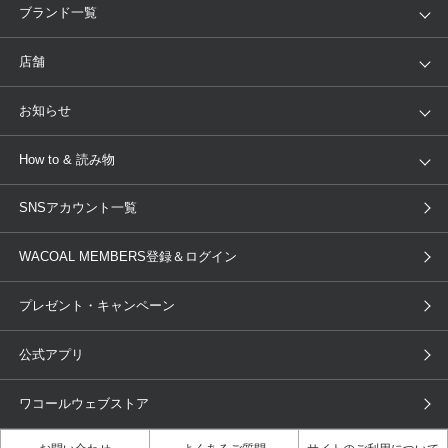
アイテム
ブランド
ブランド一覧
ランキング
セール
WACOAL
Wing
店舗
トピックス
Salute
Yue
店舗を探す
お知らせ
AMPHI
une nana cool
来店予約
新着情報
How to & 読み物
GOCOCi
WACOAL SIZE ORDER
ブラ無料診断
重要なお知らせ
下着の基礎知識
ワコールボディブック
SNSアカウント一覧
OUR WACOAL
YOJOY
取り置き・取り寄せサービス
商品回収
ブラチェック
わたしに合うブラ診断
WACOAL Remamma
Mens Innerwear
WACOAL MEMBERS登録＆ログイン
3Dボディスキャン
お知らせ
ブラパン
ワコールスタイル
CW-X
Imported Brands
プレゼント・キャンペーン
ニュース＆トピックス
フェムケアポータルサイト
大人の工場見学in長崎
Licensed Brands
公式アプリ
大人の工場見学inベトナム
人間科学研究開発センター見学
ブランド一覧へ
店舗体験記（マンガ）
ワコールカルネアプリ使い方ガイ
ワコールウェブストア
ド（マンガ）