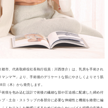
京都市、代表取締役社長執行役員：川西啓介）は、乳房を手術され
リマンマ™」より、手術後のデリケートな肌にやさしくよりそう肌
月8日（木）から発売します。
手術痕を包み込む設計で術後の繊細な肌や圧迫感に配慮した締め付
ップ・土台・ストラップの各部分に必要な伸縮性と機能を緻密に編
、ふんわりとした触感にするためにやわらかいパイル組織の生地を