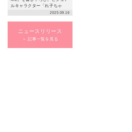
ルキャラクター「れ子ちゃ
ん」デザインの［ナイトアッ
2025.09.16
プブラ］も発売
ニュースリリース
＞ 記事一覧を見る