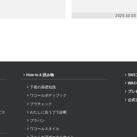
2025.10.03
How to & 読み物
SN
WAC
下着の基礎知識
プレ
ワコールボディブック
公式
ブラチェック
ビス
わたしに合うブラ診断
ブラパン
ワコールスタイル