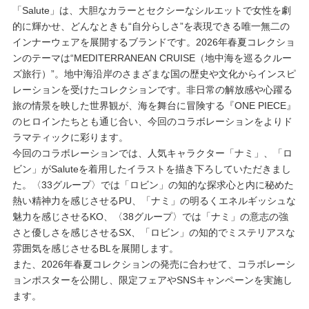
「Salute」は、大胆なカラーとセクシーなシルエットで女性を劇
プレゼント・キャンペーン
的に輝かせ、どんなときも“自分らしさ”を表現できる唯一無二の
インナーウェアを展開するブランドです。2026年春夏コレクショ
ンのテーマは“MEDITERRANEAN CRUISE（地中海を巡るクルー
ズ旅行）”。地中海沿岸のさまざまな国の歴史や文化からインスピ
メールニュース登録
レーションを受けたコレクションです。非日常の解放感や心躍る
旅の情景を映した世界観が、海を舞台に冒険する『ONE PIECE』
のヒロインたちとも通じ合い、今回のコラボレーションをよりド
お問い合わせ
ラマティックに彩ります。
今回のコラボレーションでは、人気キャラクター「ナミ」、「ロ
ビン」がSaluteを着用したイラストを描き下ろしていただきまし
よくあるご質問
た。〈33グループ〉では「ロビン」の知的な探求心と内に秘めた
熱い精神力を感じさせるPU、「ナミ」の明るくエネルギッシュな
魅力を感じさせるKO、〈38グループ〉では「ナミ」の意志の強
さと優しさを感じさせるSX、「ロビン」の知的でミステリアスな
雰囲気を感じさせるBLを展開します。
また、2026年春夏コレクションの発売に合わせて、コラボレーシ
ョンポスターを公開し、限定フェアやSNSキャンペーンを実施し
ます。