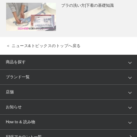
ブラの洗い方|下着の基礎知識
＜ ニュース&トピックスのトップへ戻る
商品を探す
アイテム
ブランド
ブランド一覧
ランキング
セール
WACOAL
Wing
店舗
トピックス
Salute
Yue
店舗を探す
お知らせ
AMPHI
une nana cool
来店予約
新着情報
How to & 読み物
GOCOCi
WACOAL SIZE ORDER
ブラ無料診断
重要なお知らせ
下着の基礎知識
ワコールボディブック
SNSアカウント一覧