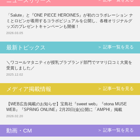
ニュースリリース
「Salute」と『ONE PIECE HEROINES』が初のコラボレーション ナ
ミとロビンが着用するコラボビジュアルを公開し、各種オリジナルグ
ッズのプレゼントキャンペーンも開催！
2026.03.05
最新トピックス
＞ 記事一覧を見る
＼ワコールマタニティが授乳ブラブランド部門でママリ口コミ大賞を
受賞しました／
2025.12.02
メディア掲載情報
＞ 記事一覧を見る
【WEB広告掲載のお知らせ】宝島社『sweet web』『otona MUSE
WEB』『SPRiNG ONLINE』2月20日(金)公開に「AMPHI」掲載
2026.02.20
動画・CM
＞ 記事一覧を見る