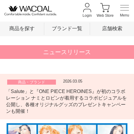
Login
Web Store
商品を探す
ブランド一覧
店舗検索
商品を探す
ニュースリリース
ブランド一覧
2026.03.05
商品・ブランド
「Salute」と『ONE PIECE HEROINES』が初のコラボ
店舗検索
レーション ナミとロビンが着用するコラボビジュアルを
公開し、各種オリジナルグッズのプレゼントキャンペー
ンも開催！
新着情報