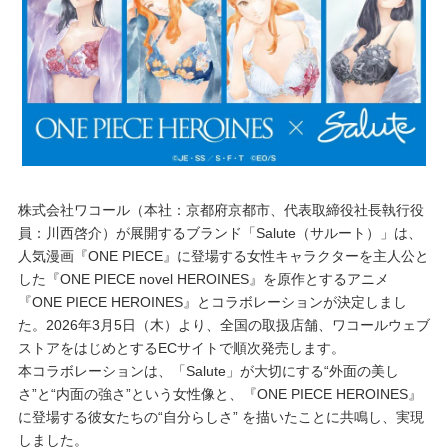
重要なお知らせ
お知らせ
ワコールウェブストア
公式アプリ
株式会社ワコール（本社：京都府京都市、代表取締役社長執行役
員：川西啓介）が展開するブランド「Salute（サルート）」は、
人気漫画『ONE PIECE』に登場する女性キャラクターを主人公と
ニュース＆トピックス
した『ONE PIECE novel HEROINES』を原作とするアニメ
『ONE PIECE HEROINES』とコラボレーションが決定しまし
た。2026年3月5日（木）より、全国の取扱店舗、ワコールウェブ
企業情報
ストアをはじめとするECサイトで順次発売します。
本コラボレーションは、「Salute」が大切にする“外面の美し
さ”と“内面の強さ”という女性像と、『ONE PIECE HEROINES』
SNSアカウント一覧
に登場する彼女たちの“自分らしさ” を描いたことに共鳴し、実現
しました。