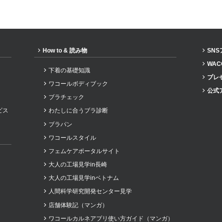
How to & 読み物
SN
WAC
下着の基礎知識
プレ
ワコールボディブック
公式
ブラチェック
ビス
わたしに合うブラ診断
ブラパン
ワコールスタイル
フェムケアポータルサイト
大人の工場見学in長崎
大人の工場見学inベトナム
人間科学研究開発センター見学
店舗体験記（マンガ）
ワコールカルネアプリ使い方ガイド（マンガ）