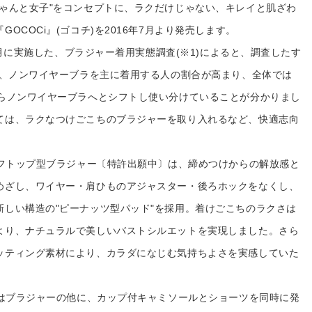
プレゼント・キャンペー
ちゃんと女子"をコンセプトに、ラクだけじゃない、キレイと肌ざわ
OCOCi』(ゴコチ)を2016年7月より発売します。
メールニュース登録
年3月に実施した、ブラジャー着用実態調査(※1)によると、調査したす
て、ノンワイヤーブラを主に着用する人の割合が高まり、全体では
ア
お問い合わせ
からノンワイヤーブラへとシフトし使い分けていることが分かりまし
ては、ラクなつけごこちのブラジャーを取り入れるなど、快適志向
よくあるご質問
ーフトップ型ブラジャー〔特許出願中〕は、締めつけからの解放感と
ス
めざし、ワイヤー・肩ひものアジャスター・後ろホックをなくし、
新しい構造の"ピーナッツ型パッド"を採用。着けごこちのラクさは
より、ナチュラルで美しいバストシルエットを実現しました。さら
ッティング素材により、カラダになじむ気持ちよさを実感していた
』はブラジャーの他に、カップ付キャミソールとショーツを同時に発