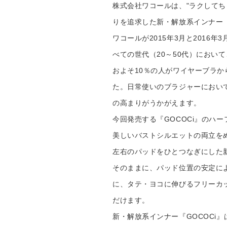
重要なお知らせ
株式会社ワコールは、"ラクして
りを追求した新・解放系インナー『G
お知らせ
ワコールが2015年3月と2016
べての世代（20～50代）におい
ワコールウェブスト
およそ10％の人がワイヤーブラ
た。日常使いのブラジャーにおい
公式アプリ
の高まりがうかがえます。
今回発売する『GOCOCi』のハ
ニュース＆トピック
美しいバストシルエットの両立を
左右のパッドをひとつなぎにした
企業情報
そのままに、パッド位置の安定に
に、タテ・ヨコに伸びるフリーカ
だけます。
新・解放系インナー『GOCOCi