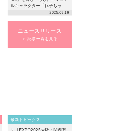
ルキャラクター「れ子ちゃ
ん」デザインの［ナイトアッ
2025.09.16
プブラ］も発売
ニュースリリース
＞ 記事一覧を見る
最新トピックス
＼【EXPO2025大阪・関西万