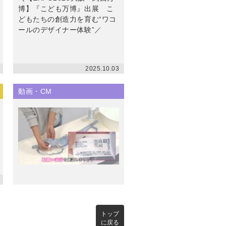
博】『こども万博』出展 こ
どもたちの創造力を育む“ワコ
ールのデザイナー体験”／
2025.10.03
動画・CM
トップ
に戻る