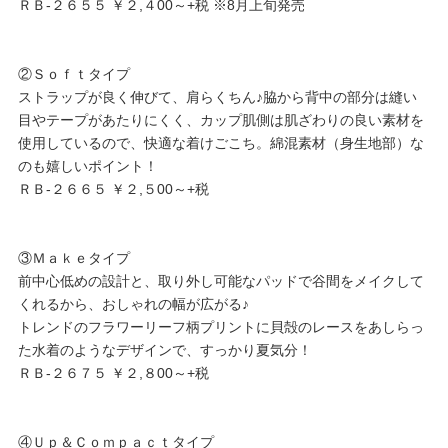
ＲＢ-２６５５ ￥２,４00～+税 ※8月上旬発売
②Ｓｏｆｔタイプ
ストラップが良く伸びて、肩らくちん♪脇から背中の部分は縫い
目やテープがあたりにくく、カップ肌側は肌ざわりの良い素材を
使用しているので、快適な着けごこち。綿混素材（身生地部）な
のも嬉しいポイント！
ＲＢ-２６６５ ￥２,５00～+税
③Ｍａｋｅタイプ
前中心低めの設計と、取り外し可能なパッドで谷間をメイクして
くれるから、おしゃれの幅が広がる♪
トレンドのフラワーリーフ柄プリントに貝殻のレースをあしらっ
た水着のようなデザインで、すっかり夏気分！
ＲＢ-２６７５ ￥２,８00～+税
④Ｕｐ＆Ｃｏｍｐａｃｔタイプ