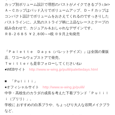
カップ別ボリューム設計で理想のバストがメイクできるブラ♪,br>
Ａ～Ｃカップはパッド入りでボリュームアップ、Ｄ～Ｆカップは
コンパクト設計でボリュームをおさえてくれるのですっきりした
バストラインに。人気のストライプ柄に上品なレースとテープの
組み合わせで、カジュアル＆おしゃれなデザインです。
ＲＢ-２６８５ ￥２,８00～+税 ※９月上旬発売
『Ｐａｌｅｔｔｅ Ｄａｙｓ（パレットデイズ）』は全国の量販
店、ワコールウェブストアで発売。
Ｔｗｉｔｔｅｒも是非フォローしてくださいね♪
●WEBサイト
http://www.w-wing.jp/pulili/palettedays.html
■ 「Ｐuｌｉｌｉ」
●オフィシャルサイト
http://www.w-wing.jp/pulili/
中学・高校生のカラダの成長を考えた下着ブランド「Ｐｕｌｉｌ
ｉ（プリリ）」。
学校に おすすめの白系ブラや、ちょっぴり大人な谷間メイクブラ
など、