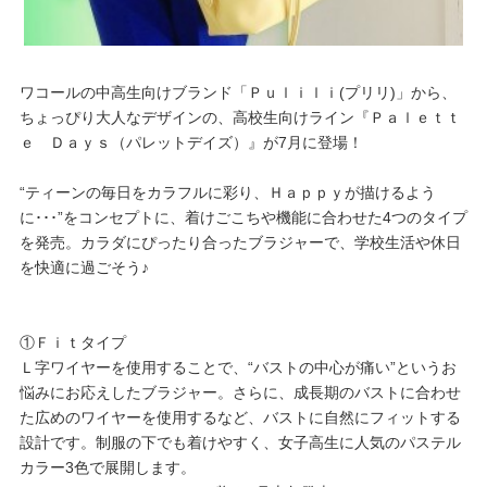
プレゼント・キャンペーン
ワコールの中高生向けブランド「Ｐｕｌｉｌｉ(プリリ)」から、
メールニュース登録
ちょっぴり大人なデザインの、高校生向けライン『Ｐａｌｅｔｔ
ｅ Ｄａｙｓ（パレットデイズ）』が7月に登場！
お問い合わせ
“ティーンの毎日をカラフルに彩り、Ｈａｐｐｙが描けるよう
に･･･”をコンセプトに、着けごこちや機能に合わせた4つのタイプ
を発売。カラダにぴったり合ったブラジャーで、学校生活や休日
よくあるご質問
を快適に過ごそう♪
①Ｆｉｔタイプ
Ｌ字ワイヤーを使用することで、“バストの中心が痛い”というお
悩みにお応えしたブラジャー。さらに、成長期のバストに合わせ
た広めのワイヤーを使用するなど、バストに自然にフィットする
設計です。制服の下でも着けやすく、女子高生に人気のパステル
カラー3色で展開します。