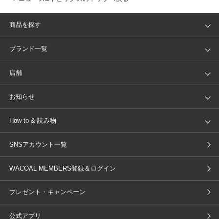
商品を探す
アイテム
ブランド
ブランド一覧
ランキング
セール
WACOAL
Wing
店舗
トピックス
Salute
Yue
店舗を探す
お知らせ
AMPHI
une nana cool
来店予約
新着情報
How to & 読み物
GOCOCi
WACOAL SIZE ORDER
ブラ無料診断
重要なお知らせ
下着の基礎知識
ワコールボディブック
SNSアカウント一覧
OUR WACOAL
YOJOY
取り置き・取り寄せサービス
商品回収
ブラチェック
わたしに合うブラ診断
WACOAL Remamma
Mens Innerwear
WACOAL MEMBERS登録＆ログイン
3Dボディスキャン
お知らせ
ブラパン
ワコールスタイル
CW-X
Imported Brands
プレゼント・キャンペーン
ニュース＆トピックス
フェムケアポータルサイト
大人の工場見学in長崎
Licensed Brands
公式アプリ
大人の工場見学inベトナム
人間科学研究開発センター見学