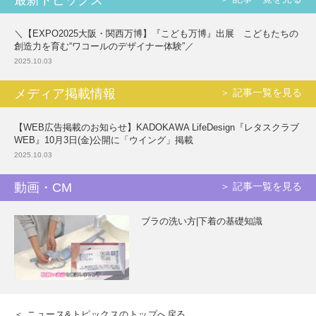
最新トピックス
＼【EXPO2025大阪・関西万博】『こども万博』出展 こどもたちの
創造力を育む“ワコールのデザイナー体験”／
2025.10.03
メディア掲載情報
＞ 記事一覧を見る
【WEB広告掲載のお知らせ】KADOKAWA LifeDesign『レタスクラブ
WEB』10月3日(金)公開に「ウイング」掲載
2025.10.03
動画・CM
＞ 記事一覧を見る
ブラの洗い方|下着の基礎知識
＜ ニュース&トピックスのトップへ戻る