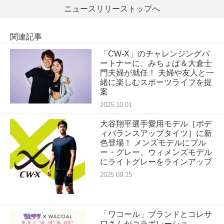
ニュースリリーストップへ
関連記事
「CW-X」のチャレンジングパ
ートナーに、みちょぱ＆大倉士
門夫婦が就任！ 夫婦や友人と一
緒に楽しむスポーツライフを提
案
2025.10.01
大谷翔平選手愛用モデル［ボデ
ィバランスアップタイツ］に新
色登場！ メンズモデルにブル
ー・グレー、ウィメンズモデル
にライトグレーをラインアップ
2025.09.25
「ワコール」ブランドとコレサ
ワさんがコラボレーショ