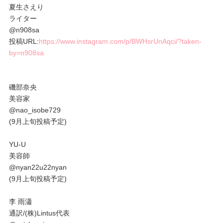
夏生さえり
ライター
@n908sa
投稿URL:
https://www.instagram.com/p/BWHsrUnAqci/?taken-
by=n908sa
磯部奈央
美容家
@nao_isobe729
(9月上旬投稿予定)
YU-U
美容師
@nyan22u22nyan
(9月上旬投稿予定)
李 雨瀟
通訳/(株)Lintus代表