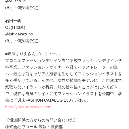
@yuisho_ri
(9月上旬投稿予定)
石田一帆
OL(IT関連)
@ishidakazuho
(9月上旬投稿予定)
■寺澤ゆりえさんプロフィール
マロニエファッションデザイン専門学校ファッションデザイン学
科卒業。ファッションデザイナーを経てイラストレーターの道
へ。最近は前キャリアの経験を生かしてファッションイラストを
多く手がけている。その他、女性や植物をモデルにした自然体で
気取らないイラストが得意。服の絵を描くことがとにかく好き
で、現在は自身のサイトにてファッションイラストを公開中。著
書に「週末FASHION CATALOG 130」がある。
http://yurie-terasawa.com
〔報道関係の方からのお問い合わせ先〕
株式会社ワコール 広報・宣伝部