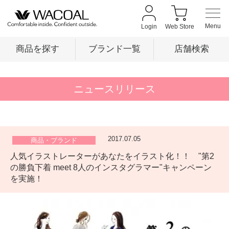
Login
Web Store
商品を探す
ブランド一覧
店舗検索
商品を探す
ニュースリリース
ブランド一覧
2017.07.05
商品・ブランド
人気イラストレーターがあなたをイラスト化！！ "第2
店舗検索
の勝負下着 meet 8人のインスタグラマー"キャンペーン
を実施！
新着情報