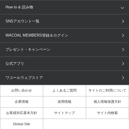
AMPHI
une nana cool
来店予約
新着情報
How to & 読み物
GOCOCi
WACOAL SIZE ORDER
ブラ無料診断
重要なお知らせ
下着の基礎知識
ワコールボディブック
SNSアカウント一覧
OUR WACOAL
YOJOY
取り置き・取り寄せサービス
商品回収
ブラチェック
わたしに合うブラ診断
WACOAL Remamma
Mens Innerwear
WACOAL MEMBERS登録＆ログイン
3Dボディスキャン
お知らせ
ブラパン
ワコールスタイル
CW-X
Imported Brands
プレゼント・キャンペーン
ニュース＆トピックス
フェムケアポータルサイト
大人の工場見学in長崎
Licensed Brands
公式アプリ
大人の工場見学inベトナム
人間科学研究開発センター見学
ブランド一覧へ
店舗体験記（マンガ）
ワコールカルネアプリ使い方ガイ
ワコールウェブストア
ド（マンガ）
お問い合わせ
よくあるご質問
サイトのご利用について
3Dボディスキャン体験（マンガ）
企業情報
採用情報
個人情報保護方針
お客様対応基本方針
サイトマップ
サイト内検索
Global Site