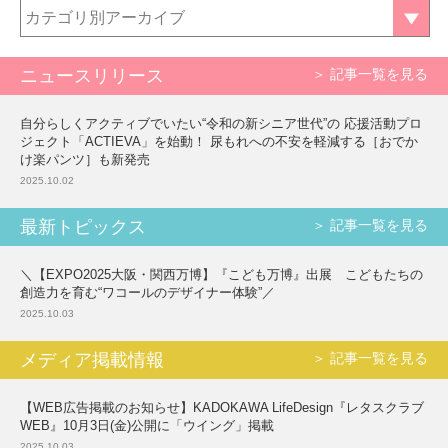
カテゴリ別アーカイブ
ニュースリリース
＞ 記事一覧を見る
自分らしくアクティブでいたい“令和の新シニア世代”の 応援活動プロ
ジェクト「ACTIEVA」を始動！ 尿もれへの不安を軽減する［おでか
け楽パンツ］も新発売
2025.10.02
最新トピックス
＞ 記事一覧を見る
＼【EXPO2025大阪・関西万博】『こども万博』出展 こどもたちの
創造力を育む“ワコールのデザイナー体験”／
2025.10.03
メディア掲載情報
＞ 記事一覧を見る
【WEB広告掲載のお知らせ】KADOKAWA LifeDesign『レタスクラブ
WEB』10月3日(金)公開に「ウイング」掲載
2025.10.03