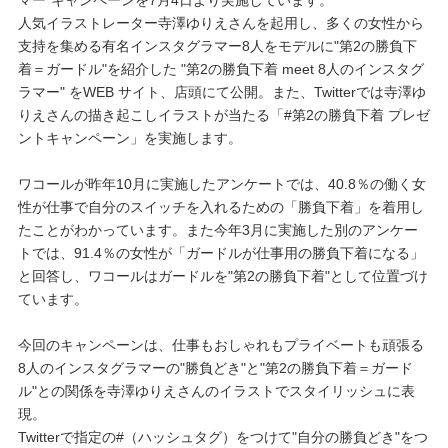
人気イラストレーター寺澤ゆりえさんを起用し、多くの女性から
プレゼント・キャンペーン
支持を集める有名インスタグラマー8人をモデルに"第2の勝負下
着＝ガードル"を紹介した "第2の勝負下着 meet 8人のインスタグ
ラマー" をWEB サイト、店頭にて公開。また、Twitterでは寺澤ゆ
メールニュース登録
りえさんの描き起こしイラストが当たる「#第2の勝負下着 プレゼ
ントキャンペーン」を実施します。
お問い合わせ
ワコールが昨年10月に実施したアンケートでは、40.8％の働く女
性が仕事で自分のスイッチを入れるための「勝負下着」を着用し
たことがわかっています。また今年3月に実施した別のアンケー
よくあるご質問
トでは、91.4％の女性が「ガードルが仕事用の勝負下着になる」
と回答し、ワコールはガードルを"第2の勝負下着"として位置づけ
ています。
今回のキャンペーンは、仕事もおしゃれもプライベートも頑張る
8人のインスタグラマーの"勝負どき"と"第2の勝負下着＝ガード
ル"との関係を寺澤ゆりえさんのイラストでスタイリッシュに表
現。
Twitterで指定の#（ハッシュタグ）をつけて"自分の勝負どき"をつ