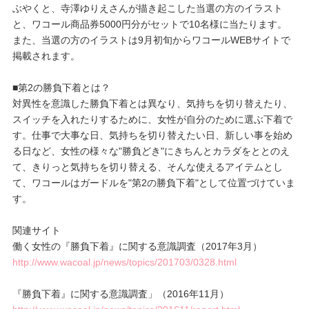
ぶやくと、寺澤ゆりえさんが描き起こした当選の方のイラスト
と、ワコール商品券5000円分がセットで10名様に当たります。
また、当選の方のイラストは9月初旬からワコールWEBサイトで
掲載されます。
■第2の勝負下着とは？
対異性を意識した勝負下着とは異なり、気持ちを切り替えたり、
スイッチを入れたりするために、女性が自分のために選ぶ下着で
す。仕事で大事な日、気持ちを切り替えたい日、新しい事を始め
る日など、女性の様々な"勝負どき"にきちんとカラダをととのえ
て、きりっと気持ちを切り替える、そんな使えるアイテムとし
て、ワコールはガードルを"第2の勝負下着"として位置づけていま
す。
関連サイト
働く女性の『勝負下着』に関する意識調査（2017年3月）
http://www.wacoal.jp/news/topics/201703/0328.html
『勝負下着』に関する意識調査」（2016年11月）