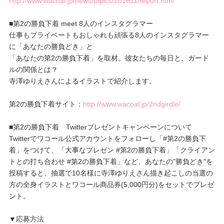
http://www.wacoal.jp/news/topics/201611/report.html
■第2の勝負下着 meet 8人のインスタグラマー
仕事もプライベートもおしゃれも頑張る8人のインスタグラマー
に「あなたの勝負どき」と
「あなたの第2の勝負下着」を取材。彼女たちの毎日と、ガード
ルの関係とは？
寺澤ゆりえさんによるイラストで紹介します。
第2の勝負下着サイト：
http://www.wacoal.jp/2ndgirdle/
■第2の勝負下着 Twitterプレゼントキャンペーンについて
Twitterでワコール公式アカウントをフォローし「#第2の勝負下
着」をつけて、「大事なプレゼン #第2の勝負下着」「クライアン
トとの打ち合わせ #第2の勝負下着」など、あなたの"勝負どき"を
投稿すると、抽選で10名様に寺澤ゆりえさん描き起こしの当選の
方の全身イラストとワコール商品券(5,000円分)をセットでプレゼ
ント。
▼応募方法