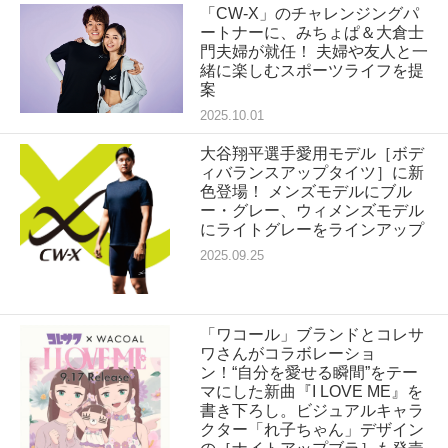
「CW-X」のチャレンジングパ
ートナーに、みちょぱ＆大倉士
門夫婦が就任！ 夫婦や友人と一
緒に楽しむスポーツライフを提
案
2025.10.01
大谷翔平選手愛用モデル［ボデ
ィバランスアップタイツ］に新
色登場！ メンズモデルにブル
ー・グレー、ウィメンズモデル
にライトグレーをラインアップ
2025.09.25
「ワコール」ブランドとコレサ
ワさんがコラボレーショ
ン！“自分を愛せる瞬間”をテー
マにした新曲『I LOVE ME』を
書き下ろし。ビジュアルキャラ
クター「れ子ちゃん」デザイン