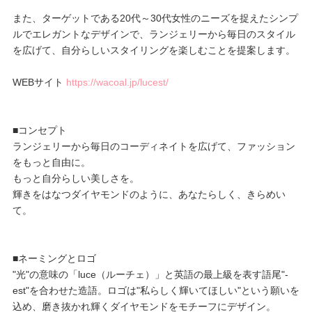
また、ターゲットである20代～30代女性のニーズを捉えたシンプ
プレゼント・キャンペーン
ルでエレガントなデザインで、ランジェリーから毎日のスタイル
を広げて、自分らしいスタイリングを楽しむことを提案します。
メールニュース登録
WEBサイト
https://wacoal.jp/lucest/
お問い合わせ
■コンセプト
ランジェリーから毎日のコーディネイトを広げて、ファッション
をもっと自由に。
よくあるご質問
もっと自分らしい美しさを。
輝きをはなつダイヤモンドのように、あなたらしく、きらめい
て。
■ネーミングとロゴ
"光"の意味の「luce（ルーチェ）」と英語の最上級を表す語尾"-
est"を合わせた造語。ロゴは"私らしく輝いてほしい"という願いを
込め、磨き抜かれ輝くダイヤモンドをモチーフにデザイン。