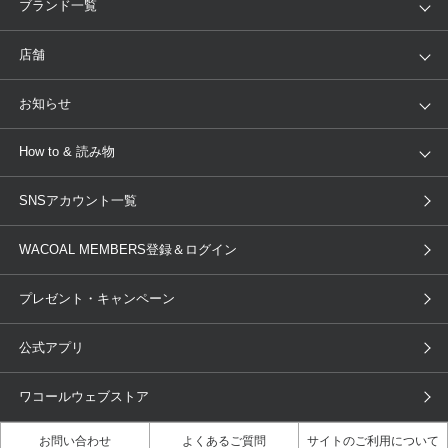
アイテム
ブランド
ブランド一覧
ランキング
セール
WACOAL
Wing
店舗
トピックス
Salute
Yue
店舗を探す
お知らせ
AMPHI
une nana cool
来店予約
新着情報
How to & 読み物
GOCOCi
WACOAL SIZE ORDER
ブラ無料診断
重要なお知らせ
下着の基礎知識
ワコールボディブック
SNSアカウント一覧
OUR WACOAL
YOJOY
取り置き・取り寄せサービス
商品回収
ブラチェック
わたしに合うブラ診断
WACOAL Remamma
Mens Innerwear
WACOAL MEMBERS登録＆ログイン
3Dボディスキャン
お知らせ
ブラパン
ワコールスタイル
CW-X
Imported Brands
プレゼント・キャンペーン
ニュース＆トピックス
フェムケアポータルサイト
大人の工場見学in長崎
Licensed Brands
公式アプリ
大人の工場見学inベトナム
人間科学研究開発センター見学
ブランド一覧へ
店舗体験記（マンガ）
ワコールカルネアプリ使い方ガイ
ワコールウェブストア
ド（マンガ）
お問い合わせ
よくあるご質問
サイトのご利用について