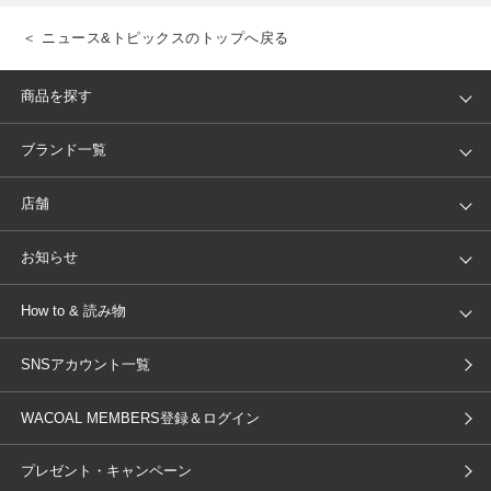
＜ ニュース&トピックスのトップへ戻る
商品を探す
アイテム
ブランド
ブランド一覧
ランキング
セール
WACOAL
Wing
店舗
トピックス
Salute
Yue
店舗を探す
お知らせ
AMPHI
une nana cool
来店予約
新着情報
How to & 読み物
GOCOCi
WACOAL SIZE ORDER
ブラ無料診断
重要なお知らせ
下着の基礎知識
ワコールボディブック
SNSアカウント一覧
OUR WACOAL
YOJOY
取り置き・取り寄せサービス
商品回収
ブラチェック
わたしに合うブラ診断
WACOAL Remamma
Mens Innerwear
WACOAL MEMBERS登録＆ログイン
3Dボディスキャン
お知らせ
ブラパン
ワコールスタイル
CW-X
Imported Brands
プレゼント・キャンペーン
ニュース＆トピックス
フェムケアポータルサイト
大人の工場見学in長崎