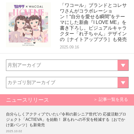
「ワコール」ブランドとコレサ
ワさんがコラボレーショ
ン！“自分を愛せる瞬間”をテー
マにした新曲『I LOVE ME』を
書き下ろし。ビジュアルキャラ
クター「れ子ちゃん」デザイン
の［ナイトアップブラ］も発売
2025.09.16
月別アーカイブ
カテゴリ別アーカイブ
ニュースリリース
＞ 記事一覧を見る
自分らしくアクティブでいたい“令和の新シニア世代”の 応援活動プロ
ジェクト「ACTIEVA」を始動！ 尿もれへの不安を軽減する［おでか
け楽パンツ］も新発売
2025.10.02