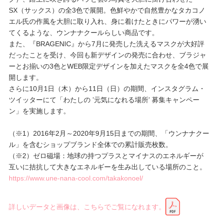
SX（サックス）の全3色で展開。色鮮やかで自然豊かなタカコノ
エル氏の作風を大胆に取り入れ、身に着けたときにパワーが湧い
てくるような、ウンナナクールらしい商品です。
また、『BRAGENIC』から7月に発売した洗えるマスクが大好評
だったことを受け、今回も新デザインの発売に合わせ、ブラジャ
ーとお揃いの3色とWEB限定デザインを加えたマスクを全4色で展
開します。
さらに10月1日（木）から11日（日）の期間、インスタグラム・
ツイッターにて「わたしの ’元気になれる場所’ 募集キャンペー
ン」を実施します。
（※1）2016年2月～2020年9月15日までの期間、「ウンナナクー
ル」を含むショップブランド全体での累計販売枚数。
（※2）ゼロ磁場：地球の持つプラスとマイナスのエネルギーが
互いに拮抗して大きなエネルギーを生み出している場所のこと。
https://www.une-nana-cool.com/takakonoel/
詳しいデータと画像は、こちらでご覧になれます。