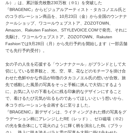
ル）」は、累計販売枚数230万枚（※1）を突破した
『BRAGENIC』からビジュアルアーティスト・タカコノエル氏と
プレゼント・キャンペーン
のコラボレーション商品を、10月23日（金）から全国のウンナナ
クールショップ、ワコールウェブストア、ZOZOTOWN、
Amazon、Rakuten Fashion、STYLEVOICE.COMで発売。それに
メールニュース登録
先駆け、ワコールウェブストア、ZOZOTOWN、Rakuten
Fashionでは9月28日（月）から先行予約を開始します（一部店舗
でも先行予約受付）。
お問い合わせ
女の子の人生を応援する「ウンナナクール」がブランドとして大
切にしている世界観と、光、空、草、花などのモチーフを掛け合
よくあるご質問
わせた色鮮やかな作品が特徴のタカコノエル氏の想いが合致。旅
先で感動した風景の写真をそっと手帳に挟んで大切にするよう
に、お気に入りの下着も心に残る印象的なデザインにすること
で、着けるたび元気が出るものであってほしいという想いから、
本コラボレーションを企画するに至りました。
『BRAGENIC』新デザインは、ライティングされた煙の写真をグ
ラデーション柄にアレンジしたRE（レッド）、ゼロ磁場（※2）
の光を集合体にして花火のように輝く柄を演出したBL（ブラッ
ク）、路上に咲き誇るバラと雲の写真を大胆に掛け合わせた