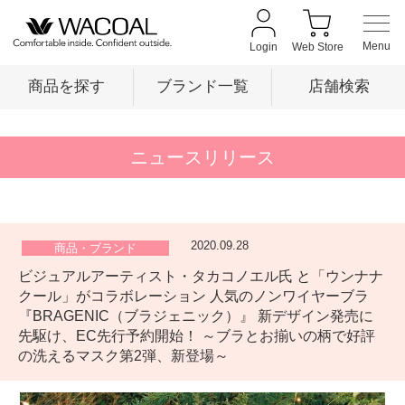
Login
Web Store
商品を探す
ブランド一覧
店舗検索
商品を探す
ニュースリリース
ブランド一覧
2020.09.28
商品・ブランド
ビジュアルアーティスト・タカコノエル氏 と「ウンナナ
店舗検索
クール」がコラボレーション 人気のノンワイヤーブラ
『BRAGENIC（ブラジェニック）』 新デザイン発売に
先駆け、EC先行予約開始！ ～ブラとお揃いの柄で好評
新着情報
の洗えるマスク第2弾、新登場～