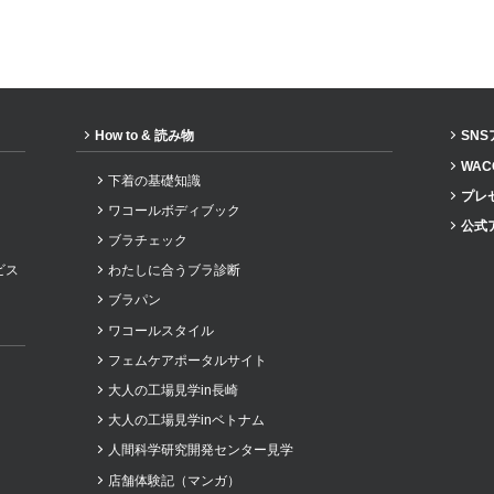
How to & 読み物
SN
WAC
下着の基礎知識
プレ
ワコールボディブック
公式
ブラチェック
ビス
わたしに合うブラ診断
ブラパン
ワコールスタイル
フェムケアポータルサイト
大人の工場見学in長崎
大人の工場見学inベトナム
人間科学研究開発センター見学
店舗体験記（マンガ）