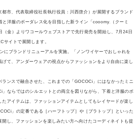
京都市、代表取締役社長執行役員：川西啓介）が展開するブランド
着と洋服のボーダレス化を目指した新ライン「cooomy.（クーミ
18日（金）よりワコールウェブストアで先行発売を開始し、7月24日
ECサイトで展開します。
シーズンにブランドリニューアルを実施。「ノンワイヤーでおしゃれを
掲げて、アンダーウェアの視点からファッションをより自由に楽し
ランスで融合させた、これまでの「GOCOCi」にはなかったミニ
Ci」ならではのシルエットとの両立を図りながら、下着と洋服のボ
したアイテムは、ファッションアイテムとしてもレイヤードが楽し
COCi」の定番である［ハーフトップ］や［ブラトップ］といった
展開し、ファッションを楽しみたい方へ向けたコーディネイトも提