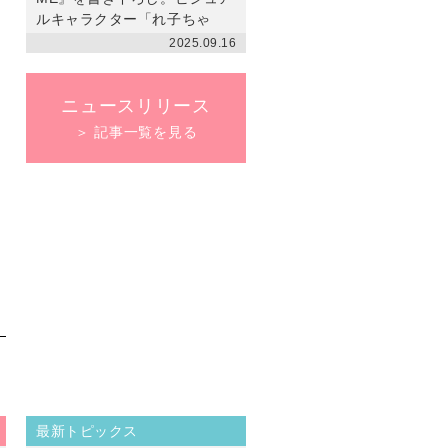
ルキャラクター「れ子ちゃ
ん」デザインの［ナイトアッ
2025.09.16
プブラ］も発売
ニュースリリース
＞ 記事一覧を見る
最新トピックス