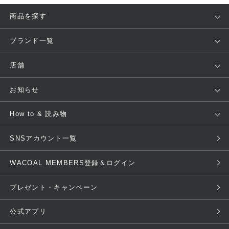
商品を探す
アイテム
ブランド
ブランド一覧
ランキング
セール
WACOAL
Wing
店舗
トピックス
Salute
Yue
店舗を探す
お知らせ
AMPHI
une nana cool
来店予約
新着情報
How to & 読み物
GOCOCi
WACOAL SIZE ORDER
ブラ無料診断
重要なお知らせ
下着の基礎知識
ワコールボディブック
SNSアカウント一覧
OUR WACOAL
YOJOY
取り置き・取り寄せサービス
商品回収
ブラチェック
わたしに合うブラ診断
WACOAL MEMBERS登録＆ログイン
WACOAL Remamma
Mens Innerwear
3Dボディスキャン
お知らせ
ブラパン
ワコールスタイル
CW-X
Imported Brands
プレゼント・キャンペーン
ニュース＆トピックス
フェムケアポータルサイト
大人の工場見学in長崎
Licensed Brands
公式アプリ
大人の工場見学inベトナム
人間科学研究開発センター見学
ブランド一覧へ