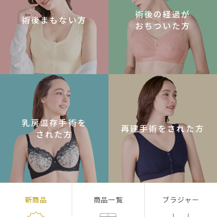
術後の経過が
術後まもない方
おちついた方
乳房温存手術を
再建手術をされた方
された方
新商品
商品一覧
ブラジャー