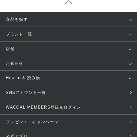
商品を探す
アイテム
ブランド
ブランド一覧
ランキング
セール
WACOAL
Wing
店舗
トピックス
Salute
Yue
店舗を探す
お知らせ
AMPHI
une nana cool
来店予約
新着情報
How to & 読み物
GOCOCi
WACOAL SIZE ORDER
ブラ無料診断
重要なお知らせ
下着の基礎知識
ワコールボディブック
SNSアカウント一覧
OUR WACOAL
YOJOY
取り置き・取り寄せサービス
商品回収
ブラチェック
わたしに合うブラ診断
WACOAL MEMBERS登録＆ログイン
WACOAL Remamma
Mens Innerwear
3Dボディスキャン
お知らせ
ブラパン
ワコールスタイル
CW-X
Imported Brands
プレゼント・キャンペーン
ニュース＆トピックス
フェムケアポータルサイト
大人の工場見学in長崎
Licensed Brands
公式アプリ