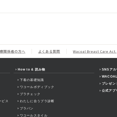
。
療関係者の方へ
よくある質問
Wacoal Breast Care Act.
How to & 読み物
SNSア
WACOA
下着の基礎知識
プレゼン
ワコールボディブック
公式アプ
ブラチェック
ービス
わたしに合うブラ診断
ブラパン
ワコールスタイル