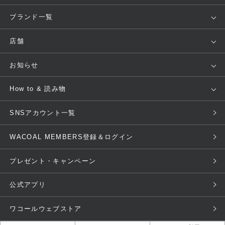
アイテム
ブランド
ブランド一覧
ランキング
セール
WACOAL
Wing
店舗
トピックス
Salute
Yue
店舗を探す
お知らせ
AMPHI
une nana cool
来店予約
新着情報
How to & 読み物
GOCOCi
WACOAL SIZE ORDER
ブラ無料診断
重要なお知らせ
下着の基礎知識
ワコールボディブック
SNSアカウント一覧
OUR WACOAL
YOJOY
取り置き・取り寄せサービス
商品回収
ブラチェック
わたしに合うブラ診断
WACOAL MEMBERS登録＆ログイン
WACOAL Remamma
Mens Innerwear
3Dボディスキャン
お知らせ
ブラパン
ワコールスタイル
CW-X
Imported Brands
プレゼント・キャンペーン
ニュース＆トピックス
フェムケアポータルサイト
大人の工場見学in長崎
Licensed Brands
公式アプリ
大人の工場見学inベトナム
人間科学研究開発センター見学
ブランド一覧へ
ワコールウェブストア
店舗体験記（マンガ）
ワコールカルネアプリ使い方ガ
イド（マンガ）