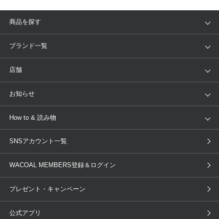
商品を探す
アイテム
ブランド
ブランド一覧
ランキング
セール
WACOAL
Wing
店舗
トピックス
Salute
Yue
店舗を探す
お知らせ
AMPHI
une nana cool
来店予約
新着情報
How to & 読み物
GOCOCi
WACOAL SIZE ORDER
ブラ無料診断
重要なお知らせ
下着の基礎知識
ワコールボディブック
SNSアカウント一覧
OUR WACOAL
YOJOY
取り置き・取り寄せサービス
商品回収
ブラチェック
わたしに合うブラ診断
WACOAL Remamma
Mens Innerwear
WACOAL MEMBERS登録＆ログイン
3Dボディスキャン
お知らせ
ブラパン
ワコールスタイル
CW-X
Imported Brands
プレゼント・キャンペーン
ニュース＆トピックス
フェムケアポータルサイト
大人の工場見学in長崎
Licensed Brands
公式アプリ
大人の工場見学inベトナム
人間科学研究開発センター見学