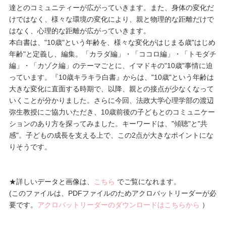
達とのコミュニティーが広がっていきます。また、身体の変化だ
プレゼント・キャンペーン
けではなく、様々な環境の変化により、親と物理的な距離だけで
はなく、心理的な距離が広がっていきます。
本白書は、"10歳"という年齢を、様々な変化がはじまる歳"はじめ
メールニュース登録
年齢"と定義し、編集。「カラダ編」・「ココロ編」・「トモダチ
編」・「カゾク編」のテーマごとに、イマドキの"10歳"事情に迫
っています。『10歳キラキラ白書』からは、"10歳"という年齢は
お問い合わせ
大きな変化に直面する時期で、以降、親との接点が少なくなって
いくことが分かりました。さらに今回、法政大学心理学部の渡辺
弥生教授にご協力いただき、10歳前後の子どもとのコミュニケー
ションのあり方を探ってみました。キーワードは、"傾聴"と"共
よくあるご質問
感"。子どもの成長を支える上で、この2点が大きなポイントにな
りそうです。
★詳しいデータと画像は、
こちら
でご覧になれます。
(このファイルは、PDFファイルのためアクロバットリーダーが必
要です。
アクロバットリーダーのダウンロードはこちらから
）