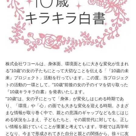
重要なお知らせ
お知らせ
ワコールウェブストア
公式アプリ
株式会社ワコールは、身体面、環境面ともに大きな変化が生まれ
る"10歳"の女の子たちにとって大切なことを伝える「『10歳の未
来』プロジェクト」活動を行っています。この度、当プロジェク
ニュース＆トピックス
トの活動の一環として、"10歳"前後の女の子のイマを切り取った
『10歳キラキラ白書』を発表いたします。
"10歳"は、女の子にとって「身体」が変化しはじめる時期であ
企業情報
り、「環境」や「心」の面でも大きな変化を迎える時期。さまざ
まな情報が取り巻く中で、親との意識のギャップなども生じはじ
める状況をふまえ、子どもたちと、その親世代に対しても、正し
SNSアカウント一覧
い情報を届けていくことが重要と考えています。学校では高学年
となり、今まで形成されてきた自分と親との関係から、徐々に友