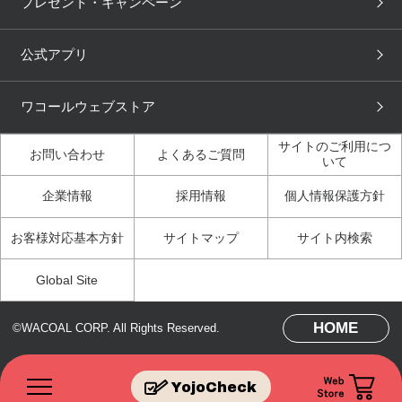
プレゼント・キャンペーン
ニュース＆トピックス
フェムケアポータルサイト
大人の工場見学in長崎
Licensed Brands
公式アプリ
大人の工場見学inベトナム
人間科学研究開発センター
ブランド一覧へ
見学
ワコールウェブストア
店舗体験記（マンガ）
ワコールカルネアプリ使い
方ガイド（マンガ）
サイトのご利用につ
お問い合わせ
よくあるご質問
いて
3Dボディスキャン体験（マ
企業情報
採用情報
個人情報保護方針
ンガ）
お客様対応基本方針
サイトマップ
サイト内検索
Global Site
HOME
©WACOAL CORP. All Rights Reserved.
YojoCheck