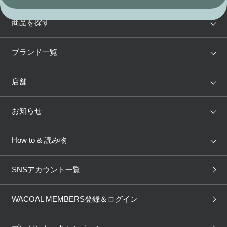
商品を探す
アイテム
ブランド
ブランド一覧
ランキング
セール
WACOAL
Wing
店舗
トピックス
Salute
Yue
店舗を探す
お知らせ
AMPHI
une nana cool
来店予約
新着情報
How to & 読み物
GOCOCi
WACOAL SIZE ORDER
ブラ無料診断
重要なお知らせ
下着の基礎知識
ワコールボディブック
SNSアカウント一覧
OUR WACOAL
YOJOY
取り置き・取り寄せサービス
商品回収
ブラチェック
わたしに合うブラ診断
WACOAL Remamma
Mens Innerwear
WACOAL MEMBERS登録＆ログイン
3Dボディスキャン
お知らせ
ブラパン
ワコールスタイル
CW-X
Imported Brands