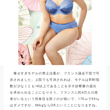
LIFE STYLE
スポーツ
下着
華やかさ香る、ホリデーシ
ーズンへ。
ベル・エポック（美しい時代）のパリ
へタイ…
CULTURE
KCI
LIFE STYLE
PARFAGE
Salute
下着
展覧会
AMPHIの20周年を祝うイベ
ントに密着！
「新しい、かわいい」に出会うアニバ
痩せすぎモデルの禁止法案が、フランス議会下院で可
ーサリ…
決されました。上院でも可決されれば、モデルはBMI指
AMPHI
BRAGENIC
EVENT
数が少なくとも18以上であることを示す診断書の提出
LIFE STYLE
下着
を求められることになりそう。フランスに約4万人の患
者がいるという拒食症を防ぐのが狙いで、175㎝で55㎏
はダメですが、56kgならOKということになりますね。
タイムレスな服と靴と下着