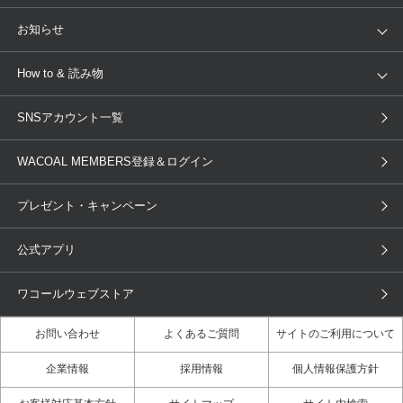
トピックス
Salute
Yue
店舗を探す
お知らせ
AMPHI
une nana cool
来店予約
新着情報
How to & 読み物
GOCOCi
WACOAL SIZE ORDER
ブラ無料診断
重要なお知らせ
下着の基礎知識
ワコールボディブック
SNSアカウント一覧
OUR WACOAL
YOJOY
取り置き・取り寄せサービス
商品回収
ブラチェック
わたしに合うブラ診断
WACOAL Remamma
Mens Innerwear
WACOAL MEMBERS登録＆ログイン
3Dボディスキャン
お知らせ
ブラパン
ワコールスタイル
CW-X
Imported Brands
プレゼント・キャンペーン
ニュース＆トピックス
フェムケアポータルサイト
大人の工場見学in長崎
Licensed Brands
公式アプリ
大人の工場見学inベトナム
人間科学研究開発センター見学
ブランド一覧へ
店舗体験記（マンガ）
ワコールカルネアプリ使い方ガイ
ワコールウェブストア
ド（マンガ）
お問い合わせ
よくあるご質問
サイトのご利用について
3Dボディスキャン体験（マンガ）
企業情報
採用情報
個人情報保護方針