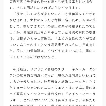
を求めて。
広告写真でモデルの身体を細く見せる加工をした場合
ヨーロッパのラウンジウェアとランジ
も、それを明記しなければならなくなります。
ェリー…
「痩せているほうが美しい」という価値観をくつがえ
CULTURE
HANRO
KCI
さなければ、女性のからだが危機に陥るため、苦肉の策
LIFE STYLE
SIMONE PERELE
として、痩せすぎモデルの禁止法案が考案されたのでし
Successwalk
ょうか。男性議員たちが挙手していた可決の瞬間の映像
ワコールスタディホール京都
下着
は、比較的のどかな雰囲気。「太めの女性のほうが普通
にいいんじゃね？」という意見表明のようにも見えまし
た。美しさの価値観は、くつがえすまでもなく、既にシ
フトしているのではないかと。
私は最近、リアリティ番組のスター、キム・カーダシ
アンの驚異的な肉感ボディが、現代の理想形といわれて
いるのを知りました。昨年彼女と結婚し、一女をもうけ
たミュージシャンのカニエ・ウェストは、そんな妻のヌ
ード写真をツイッターで連続投稿し「アイム・ソー・ラ
ッキー」とつぶやいているではありませんか。今私たち
が目指すべきは、セクシー爆弾のような身体なのかもし