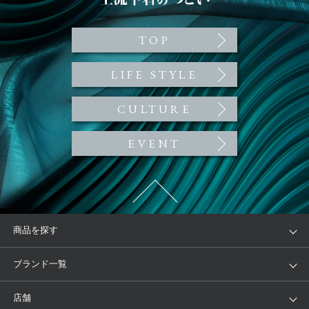
魅惑のランジェリーエ
ッセイ 上流下着のつ
どい Upper Inner Salon
TOP
｜ワコール
LIFE STYLE
CULTURE
EVENT
商品を探す
アイテム
ブランド
ブランド一覧
ランキング
セール
WACOAL
Wing
店舗