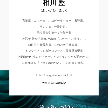
相川 藍
（あいかわ あい）
言葉家（コトバカ）。コピーライター。書評家。
ランジェリー愛好家。
早稲田大学第一文学部卒業
（哲学科社会学専修/卒論は「スカートの流行」）。
朝日広告賞最高賞、丸の内文学賞大賞、
インターネット書評コンテスト最優秀賞受賞
企業向けPR小説やファッションコラムなども手がける。
2006年より「上流下着のつどい」の執筆を担当。
Office：design×kotoba LYRIC
www.lyricnet.jp