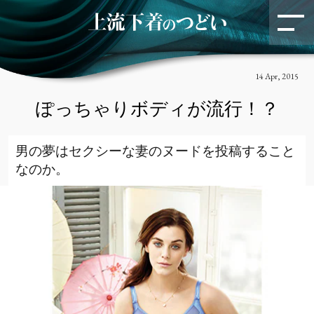
のスペシャルイベントに密
着！
リラックスしたランジェリー・トーク
に釘付…
EVENT
LIFE STYLE
Yue
14 Apr, 2015
アウター
下着
ぽっちゃりボディが流行！？
美しいものが、私をつよく
男の夢はセクシーな妻のヌードを投稿すること
する。
服と人の心に寄り添うお仕事小説
なのか。
KCI
LIFE STYLE
Yue
下着
2・14 へのホットなカウント
ダウン
胸もとから春らしさを感じたい
AMPHI
CW-X
EVENT