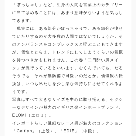
「ぽっちゃり」など、生身の人間を言葉上のカテゴリー
に当てはめることには、あまり意味がないような気もし
てきます。
現実には、ある部分がぽっちゃりで、ある部分が痩せ
ていたりするのが大多数の人間ではないでしょうか。そ
のアンバランスをコンプレックスと呼ぶこともできます
が、個性ととらえ、トレンドにしてしまうくらいの気概
を持つべきかもしれません。この春「二日酔い風メイ
ク」が流行っているといいます。むくんでいても、だる
そうでも、それが無防備で可愛いのだとか。価値観の転
換は、いつも私たちを少し楽な気持ちにさせてくれるよ
うです。
写真はすべて大きなサイズを中心に取り揃える、セクシ
ーなデザインが魅力のイギリス発インポートブランド、
ELOMI（エロミ）。
インポートらしい繊細なレース柄が魅力のコレクション
「Caitlyn」（上段）、「EDIE」（中段）、