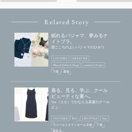
Related Story
眠れるパジャマ、夢みるナ
イトブラ。
寝ごこちのよいパジャマのひみつ
CULTURE
LIFE STYLE
Wacoal Relax & Sleep
tsumori chisato
下着
書籍
着る、見る、学ぶ、クール
ビューティな夏へ。
Yue（ユエ）でかなえる真夏のクール
ビュ…
CULTURE
KCI
LIFE STYLE
Yue
ワコールスタディホール京都
下着
展覧会