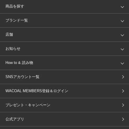
商品を探す
アイテム
ブランド
ブランド一覧
ランキング
セール
WACOAL
Wing
店舗
トピックス
Salute
Yue
店舗を探す
お知らせ
AMPHI
une nana cool
来店予約
新着情報
How to & 読み物
GOCOCi
WACOAL SIZE ORDER
ブラ無料診断
重要なお知らせ
下着の基礎知識
ワコールボディブック
SNSアカウント一覧
OUR WACOAL
YOJOY
取り置き・取り寄せサービス
商品回収
ブラチェック
わたしに合うブラ診断
WACOAL Remamma
Mens Innerwear
WACOAL MEMBERS登録＆ログイン
3Dボディスキャン
お知らせ
ブラパン
ワコールスタイル
CW-X
Imported Brands
プレゼント・キャンペーン
ニュース＆トピックス
フェムケアポータルサイト
大人の工場見学in長崎
Licensed Brands
公式アプリ
大人の工場見学inベトナム
人間科学研究開発センター見学
ブランド一覧へ