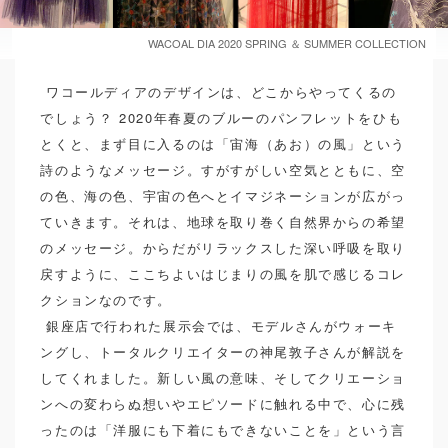
LIFE STYLE
スポーツ
下着
WACOAL DIA 2020 SPRING ＆ SUMMER COLLECTION
華やかさ香る、ホリデーシ
ーズンへ。
ワコールディアのデザインは、どこからやってくるの
ベル・エポック（美しい時代）のパリ
でしょう？ 2020年春夏のブルーのパンフレットをひも
へタイ…
とくと、まず目に入るのは「宙海（あお）の風」という
CULTURE
KCI
LIFE STYLE
詩のようなメッセージ。すがすがしい空気とともに、空
PARFAGE
Salute
下着
展覧会
の色、海の色、宇宙の色へとイマジネーションが広がっ
ていきます。それは、地球を取り巻く自然界からの希望
のメッセージ。からだがリラックスした深い呼吸を取り
AMPHIの20周年を祝うイベ
ントに密着！
戻すように、ここちよいはじまりの風を肌で感じるコレ
「新しい、かわいい」に出会うアニバ
クションなのです。
ーサリ…
銀座店で行われた展示会では、モデルさんがウォーキ
AMPHI
BRAGENIC
EVENT
ングし、トータルクリエイターの神尾敦子さんが解説を
LIFE STYLE
下着
してくれました。新しい風の意味、そしてクリエーショ
ンへの変わらぬ想いやエピソードに触れる中で、心に残
ったのは「洋服にも下着にもできないことを」という言
タイムレスな服と靴と下着