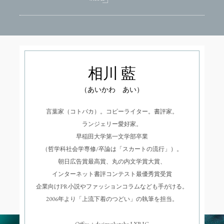
相川 藍
（あいかわ あい）
言葉家（コトバカ）。コピーライター。書評家。
ランジェリー愛好家。
早稲田大学第一文学部卒業
（哲学科社会学専修/卒論は「スカートの流行」）。
朝日広告賞最高賞、丸の内文学賞大賞、
インターネット書評コンテスト最優秀賞受賞
企業向けPR小説やファッションコラムなども手がける。
2006年より「上流下着のつどい」の執筆を担当。
Office：design×kotoba LYRIC