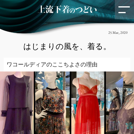
のスペシャルイベントに密
着！
リラックスしたランジェリー・トーク
に釘付…
EVENT
LIFE STYLE
Yue
25 Mar, 2020
アウター
下着
はじまりの風を、着る。
美しいものが、私をつよく
ワコールディアのここちよさの理由
する。
服と人の心に寄り添うお仕事小説
KCI
LIFE STYLE
Yue
下着
2・14 へのホットなカウント
ダウン
胸もとから春らしさを感じたい
AMPHI
CW-X
EVENT