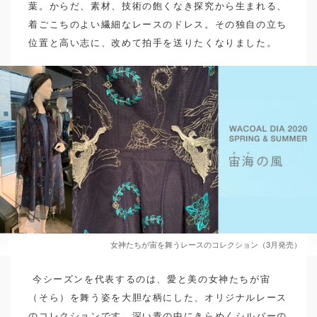
を求めて。
葉。からだ、素材、技術の飽くなき探究から生まれる、
ヨーロッパのラウンジウェアとランジ
着ごこちのよい繊細なレースのドレス。その独自の立ち
ェリー…
位置と高い志に、改めて拍手を送りたくなりました。
CULTURE
HANRO
KCI
LIFE STYLE
SIMONE PERELE
Successwalk
ワコールスタディホール京都
下着
女神たちが宙を舞うレースのコレクション（3月発売）
今シーズンを代表するのは、愛と美の女神たちが宙
（そら）を舞う姿を大胆な柄にした、オリジナルレース
のコレクションです。深い青の中にきらめくシルバーの