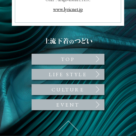
www.lyricnet.jp
魅惑のランジェリーエ
ッセイ 上流下着のつ
どい Upper Inner Salon
TOP
｜ワコール
LIFE STYLE
CULTURE
EVENT