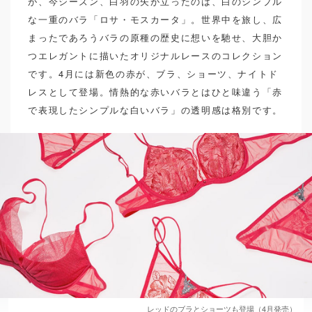
が、今シーズン、白羽の矢が立ったのは、白のシンプル
な一重のバラ「ロサ・モスカータ」。世界中を旅し、広
まったであろうバラの原種の歴史に想いを馳せ、大胆か
つエレガントに描いたオリジナルレースのコレクション
です。4月には新色の赤が、ブラ、ショーツ、ナイトド
レスとして登場。情熱的な赤いバラとはひと味違う「赤
で表現したシンプルな白いバラ」の透明感は格別です。
レッドのブラとショーツも登場（4月発売）