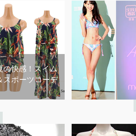
美しいものが、私をつよくする。
服と人の心に寄り添うお仕事小説
KCI
LIFE STYLE
Yue
下着
夏の快感！スイム
2・14 へのホットなカウントダウン
＆スポーツコーデ
胸もとから春らしさを感じたい
AMPHI
CW-X
EVENT
LIFE STYLE
スポーツ
下着
水着は、着るだけでモチ
ベーションがアップ…
San-ai Resort
スポーツ
旅行
華やかさ香る、ホリデーシーズンへ