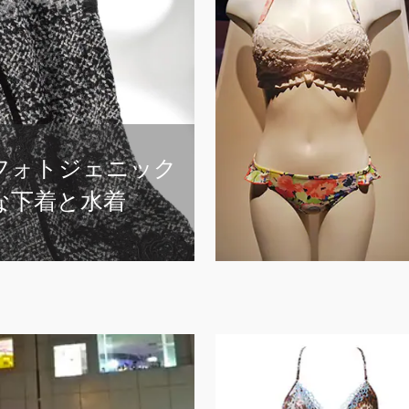
水着
ベル・エポック（美しい時代）のパリへタイ…
22 Jun, 2022
CULTURE
KCI
LIFE STYLE
PARFAGE
Salute
下着
フォトジェニック
AMPHIの20周年を祝うイベントに密
な下着と水着
「新しい、かわいい」に出会うアニバーサリ…
AMPHI
BRAGENIC
EVENT
LIFE STYLE
下着
ゴージャスな感触を肌に
プレゼント。
タイムレスな服と靴と下着を求めて
EVENT
San-ai Resort
ヨーロッパのラウンジウェアとランジェリー…
23 Nov, 2016