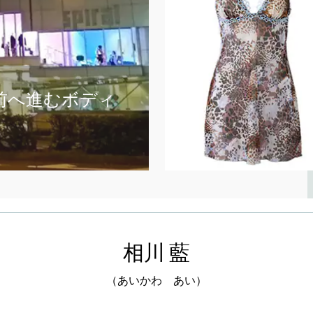
CULTURE
HANRO
KCI
LIFE STYLE
SIMONE PERELE
ワコールスタディホール京都
下着
前へ進むボディ
街がイベント化してい
る。
LIFE STYLE
San-ai Resort
相川 藍
25 Sep, 2013
（あいかわ あい）