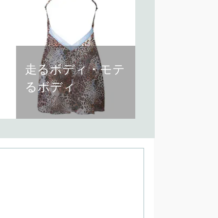
Successwalk
走るボディ・モテ
るボディ
裸体画や動物から、美し
い体を考える。
CULTURE
San-ai Resort
25 Feb, 2010