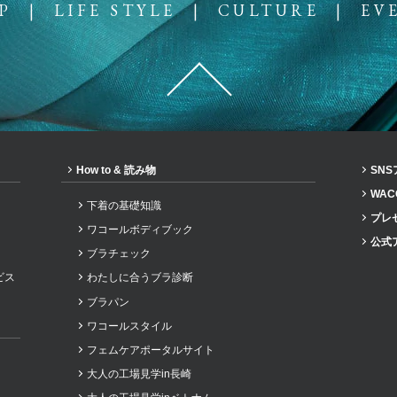
P
|
LIFE STYLE
|
CULTURE
|
EV
コール
How to & 読み物
SN
WAC
下着の基礎知識
プレ
ワコールボディブック
公式
ブラチェック
ビス
わたしに合うブラ診断
ブラパン
ワコールスタイル
フェムケアポータルサイト
大人の工場見学in長崎