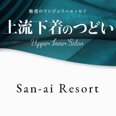
LIFE STYLE
アウター
下着
いま欲しいのは、私を抱きしめてく
「ハグするブラ」って、どんなブラ？
CULTURE
LIFE STYLE
下着
書籍
岡田美里さんとYue（ユエ）のスペ
に密着！
San-ai Resort
リラックスしたランジェリー・トークに釘付…
EVENT
LIFE STYLE
Yue
アウター
下着