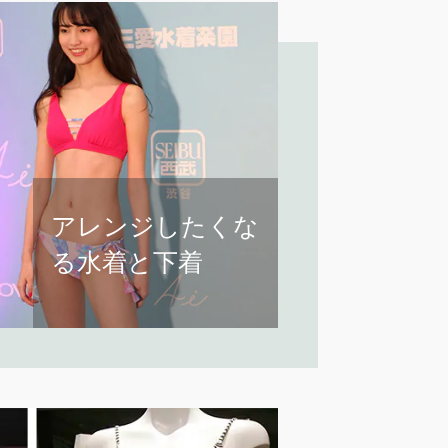
アレンジしたくな
る水着と下着
リバーシブルの水着をつ
れて旅へ。
EVENT
San-ai Resort
。